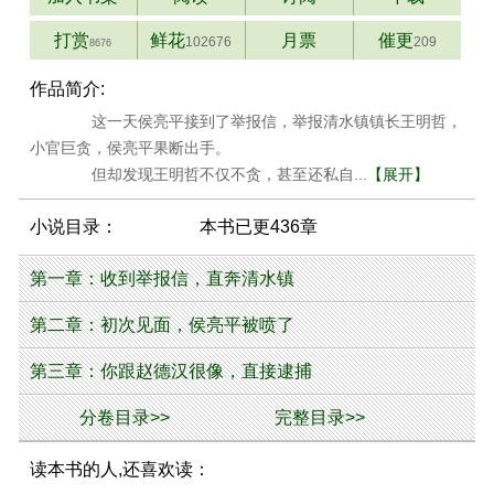
打赏
鲜花
月票
催更
102676
209
8676
作品简介:
这一天侯亮平接到了举报信，举报清水镇镇长王明哲，
小官巨贪，侯亮平果断出手。
但却发现王明哲不仅不贪，甚至还私自...
【展开】
小说目录：
本书已更436章
第一章：收到举报信，直奔清水镇
第二章：初次见面，侯亮平被喷了
第三章：你跟赵德汉很像，直接逮捕
分卷目录>>
完整目录>>
读本书的人,还喜欢读：