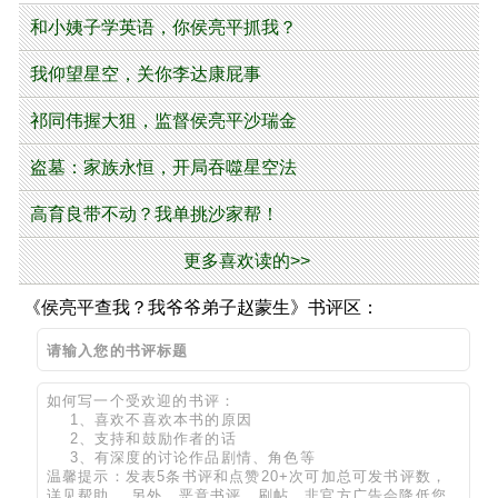
和小姨子学英语，你侯亮平抓我？
我仰望星空，关你李达康屁事
祁同伟握大狙，监督侯亮平沙瑞金
盗墓：家族永恒，开局吞噬星空法
高育良带不动？我单挑沙家帮！
更多喜欢读的>>
《侯亮平查我？我爷爷弟子赵蒙生》书评区：