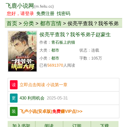
飞鹿小说网
(m.feilu.cc)
您好，请登录
免费注册
找密码
首页
分类
都市言情
>
>
> 侯亮平查我？我爷爷弟
子赵蒙生
侯亮平查我？我爷爷弟子赵蒙生
作者：
青石板上的猫
大类：
都市
状态：连载
小类：
都市
字数：105万
已有
5691370
人阅读
读
立即点击阅读 小说第一章
更
430 利用机会
2025-05-31
装
飞卢小说(安卓版)
免费
赚VIP点!>>
加入书架
阅读
订阅
下载