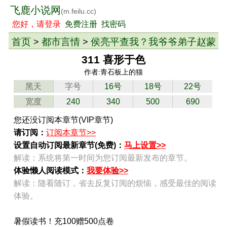
飞鹿小说网
(m.feilu.cc)
您好，请登录
免费注册
找密码
首页
都市言情
侯亮平查我？我爷爷弟子赵蒙
>
>
生
> 章节
311 喜形于色
作者:青石板上的猫
黑天
字号
16号
18号
22号
宽度
240
340
500
690
您还没订阅本章节(VIP章节)
请订阅：
订阅本章节>>
设置自动订阅最新章节(免费)：
马上设置>>
解读：系统将第一时间为您订阅最新发布的章节。
体验懒人阅读模式：
我要体验>>
解读：随看随订，省去反复订阅的烦恼，感受最佳的阅读
体验。
暑假读书！充100赠500点卷