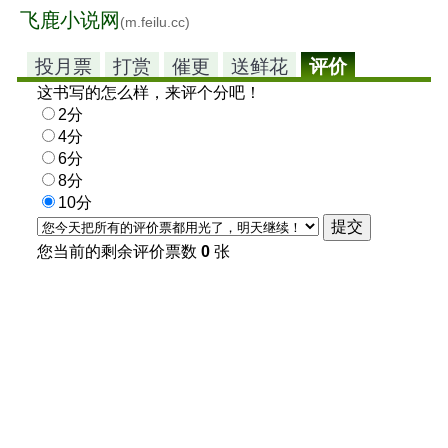
飞鹿小说网
(m.feilu.cc)
投月票
打赏
催更
送鲜花
评价
这书写的怎么样，来评个分吧！
2分
4分
6分
8分
10分
您当前的剩余评价票数
0
张